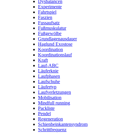
Dysbalancen
Experimente
Fahrtspiel
Faszien
Fussaufsatz
Fußmuskulatur
Fußgewölbe
Grundlagenausdauer
Haglund Exostose
Koordination
Koordinationslauf
Kraft
Lauf-ABC
Läuferknie
Laufphasen
Laufschuhe
Läufertyp
Laufverletzungen
Mobilisation
Mindfull running
Packliste
Pendel
Regeneration
Schienbeinkantensyndrom
Schrittfrequenz