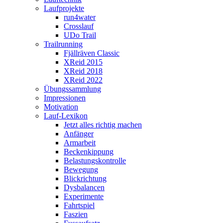
Laufprojekte
run4water
Crosslauf
UDo Trail
Trailrunning
Fjällräven Classic
XReid 2015
XReid 2018
XReid 2022
Übungssammlung
Impressionen
Motivation
Lauf-Lexikon
Jetzt alles richtig machen
Anfänger
Armarbeit
Beckenkippung
Belastungskontrolle
Bewegung
Blickrichtung
Dysbalancen
Experimente
Fahrtspiel
Faszien