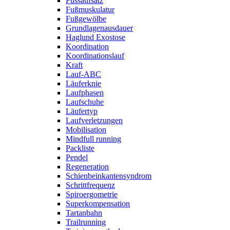
Fussaufsatz
Fußmuskulatur
Fußgewölbe
Grundlagenausdauer
Haglund Exostose
Koordination
Koordinationslauf
Kraft
Lauf-ABC
Läuferknie
Laufphasen
Laufschuhe
Läufertyp
Laufverletzungen
Mobilisation
Mindfull running
Packliste
Pendel
Regeneration
Schienbeinkantensyndrom
Schrittfrequenz
Spiroergometrie
Superkompensation
Tartanbahn
Trailrunning