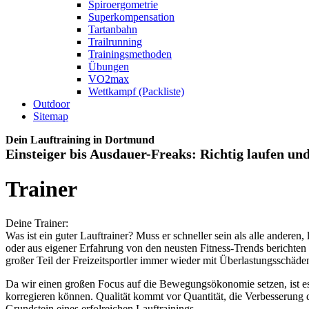
Spiroergometrie
Superkompensation
Tartanbahn
Trailrunning
Trainingsmethoden
Übungen
VO2max
Wettkampf (Packliste)
Outdoor
Sitemap
Dein Lauftraining in Dortmund
Einsteiger bis Ausdauer-Freaks: Richtig laufen und
Trainer
Deine Trainer:
Was ist ein guter Lauftrainer? Muss er schneller sein als alle anderen
oder aus eigener Erfahrung von den neusten Fitness-Trends berichten kö
großer Teil der Freizeitsportler immer wieder mit Überlastungssch
Da wir einen großen Focus auf die Bewegungsökonomie setzen, ist e
korregieren können. Qualität kommt vor Quantität, die Verbesserung d
Grundstein eines erfolreichen Lauftrainings.