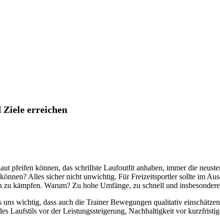
 Ziele erreichen
, laut pfeifen können, das schrillste Laufoutfit anhaben, immer die neu
nnen? Alles sicher nicht unwichtig. Für Freizeitsportler sollte im Ausd
äden zu kämpfen. Warum? Zu hohe Umfänge, zu schnell und insbesonder
s uns wichtig, dass auch die Trainer Bewegungen qualitativ einschät
es Laufstils vor der Leistungssteigerung, Nachhaltigkeit vor kurzfris