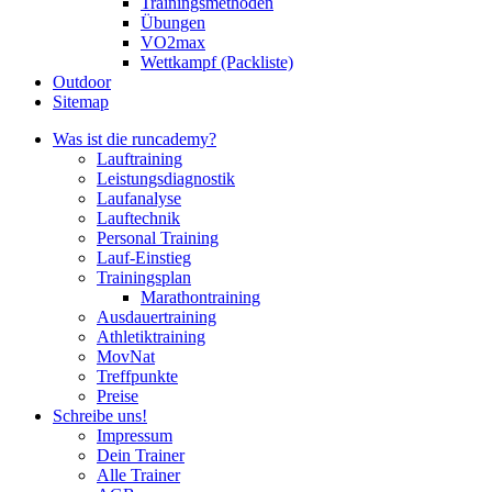
Trainingsmethoden
Übungen
VO2max
Wettkampf (Packliste)
Outdoor
Sitemap
Was ist die runcademy?
Lauftraining
Leistungsdiagnostik
Laufanalyse
Lauftechnik
Personal Training
Lauf-Einstieg
Trainingsplan
Marathontraining
Ausdauertraining
Athletiktraining
MovNat
Treffpunkte
Preise
Schreibe uns!
Impressum
Dein Trainer
Alle Trainer