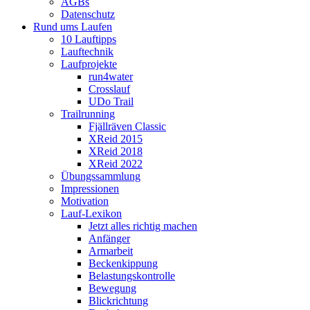
AGBs
Datenschutz
Rund ums Laufen
10 Lauftipps
Lauftechnik
Laufprojekte
run4water
Crosslauf
UDo Trail
Trailrunning
Fjällräven Classic
XReid 2015
XReid 2018
XReid 2022
Übungssammlung
Impressionen
Motivation
Lauf-Lexikon
Jetzt alles richtig machen
Anfänger
Armarbeit
Beckenkippung
Belastungskontrolle
Bewegung
Blickrichtung