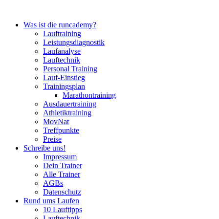
Was ist die runcademy?
Lauftraining
Leistungsdiagnostik
Laufanalyse
Lauftechnik
Personal Training
Lauf-Einstieg
Trainingsplan
Marathontraining
Ausdauertraining
Athletiktraining
MovNat
Treffpunkte
Preise
Schreibe uns!
Impressum
Dein Trainer
Alle Trainer
AGBs
Datenschutz
Rund ums Laufen
10 Lauftipps
Lauftechnik