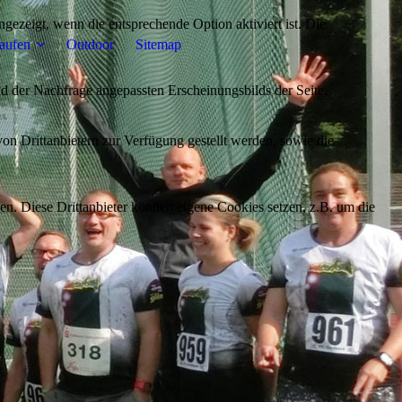
ezeigt, wenn die entsprechende Option aktiviert ist. Die
aufen
Outdoor
Sitemap
d der Nachfrage angepassten Erscheinungsbilds der Seite.
on Drittanbietern zur Verfügung gestellt werden, sowie die
den. Diese Drittanbieter können eigene Cookies setzen, z.B. um die