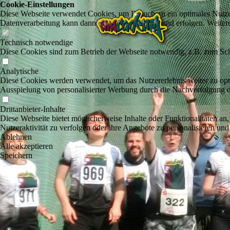
Cookie-Einstellungen
Diese Webseite verwendet Cookies, um Besuchern ein optimales Nutzerer
Datenverarbeitung kann dann auch in einem Drittland erfolgen. Weiter
Technisch notwendige
Diese Cookies sind zum Betrieb der Webseite notwendig, z.B. zum Sch
Analytische
Diese Cookies werden verwendet, um das Nutzererlebnis weiter zu optim
Ausspielung von personalisierter Werbung durch die Nachverfolgung de
Drittanbieter-Inhalte
Diese Webseite bietet möglicherweise Inhalte oder Funktionalitäten an,
Nutzeraktivität zu verfolgen oder ihre Angebote zu personalisieren und
Ablehnen
Alle akzeptieren
Speichern