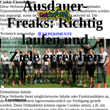
Ausdauer-
Cookie-Einstellungen
Diese Webseite verwendet Cookies, um Besuchern ein optimales
Nutzererlebnis zu bieten. Bestimmte Inhalte von Drittanbietern werden
nur angezeigt, wenn die entsprechende Option aktiviert ist. Die
Freaks: Richtig
Datenverarbeitung kann dann auch in einem Drittland erfolgen.
Weitere Informationen hierzu in der Datenschutzerklärung.
Technisch notwendige
laufen und
EXPERIMENTE
Diese Cookies sind zum Betrieb der Webseite notwendig, z.B. zum
Schutz vor Hackerangriffen und zur Gewährleistung eines
konsistenten und der Nachfrage angepassten Erscheinungsbilds der
Ziele erreichen
Seite.
Analytische
Diese Cookies werden verwendet, um das Nutzererlebnis weiter zu
optimieren. Hierunter fallen auch Statistiken, die dem
Webseitenbetreiber von Drittanbietern zur Verfügung gestellt werden,
sowie die Ausspielung von personalisierter Werbung durch die
Nachverfolgung der Nutzeraktivität über verschiedene Webseiten.
Drittanbieter-Inhalte
Diese Webseite bietet möglicherweise Inhalte oder Funktionalitäten an,
Experimente
die von Drittanbietern eigenverantwortlich zur Verfügung gestellt
werden. Diese Drittanbieter können eigene Cookies setzen, z.B. um
die Nutzeraktivität zu verfolgen oder ihre Angebote zu personalisieren