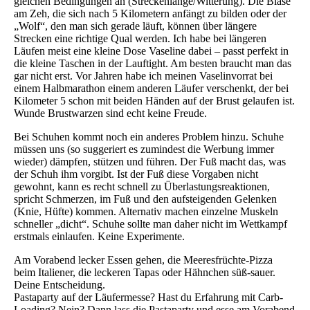
gleichen Bedingungen an (Streckenlänge/Witterung). Die Blase
am Zeh, die sich nach 5 Kilometern anfängt zu bilden oder der
„Wolf“, den man sich gerade läuft, können über längere
Strecken eine richtige Qual werden. Ich habe bei längeren
Läufen meist eine kleine Dose Vaseline dabei – passt perfekt in
die kleine Taschen in der Lauftight. Am besten braucht man das
gar nicht erst. Vor Jahren habe ich meinen Vaselinvorrat bei
einem Halbmarathon einem anderen Läufer verschenkt, der bei
Kilometer 5 schon mit beiden Händen auf der Brust gelaufen ist.
Wunde Brustwarzen sind echt keine Freude.
Bei Schuhen kommt noch ein anderes Problem hinzu. Schuhe
müssen uns (so suggeriert es zumindest die Werbung immer
wieder) dämpfen, stützen und führen. Der Fuß macht das, was
der Schuh ihm vorgibt. Ist der Fuß diese Vorgaben nicht
gewohnt, kann es recht schnell zu Überlastungsreaktionen,
spricht Schmerzen, im Fuß und den aufsteigenden Gelenken
(Knie, Hüfte) kommen. Alternativ machen einzelne Muskeln
schneller „dicht“. Schuhe sollte man daher nicht im Wettkampf
erstmals einlaufen. Keine Experimente.
Am Vorabend lecker Essen gehen, die Meeresfrüchte-Pizza
beim Italiener, die leckeren Tapas oder Hähnchen süß-sauer.
Deine Entscheidung.
Pastaparty auf der Läufermesse? Hast du Erfahrung mit Carb-
Loading? Nein? Dann lass die Pastaparty und esse am Vorabend