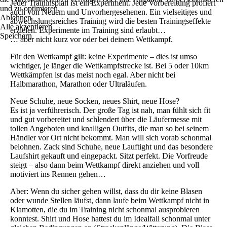
Jeder Traininsplan ist ein Experiment. Jede Vorbereitung profiert
und zu optimieren.
auch von Neuem und Unvorhergesehenen. Ein vielseitiges und
Ablehnen
abwechslungsreiches Training wird die besten Trainingseffekte
Alle akzeptieren
erzielen. Experimente im Training sind erlaubt…
Speichern
… aber nicht kurz vor oder bei deinem Wettkampf.
Für den Wettkampf gilt: keine Experimente – dies ist umso
wichtiger, je länger die Wettkampfstrecke ist. Bei 5 oder 10km
Wettkämpfen ist das meist noch egal. Aber nicht bei
Halbmarathon, Marathon oder Ultraläufen.
Neue Schuhe, neue Socken, neues Shirt, neue Hose?
Es ist ja verführerisch. Der große Tag ist nah, man fühlt sich fit
und gut vorbereitet und schlendert über die Läufermesse mit
tollen Angeboten und knalligen Outfits, die man so bei seinem
Händler vor Ort nicht bekommt. Man will sich vorab schonmal
belohnen. Zack sind Schuhe, neue Lauftight und das besondere
Laufshirt gekauft und eingepackt. Sitzt perfekt. Die Vorfreude
steigt – also dann beim Wettkampf direkt anziehen und voll
motiviert ins Rennen gehen…
Aber: Wenn du sicher gehen willst, dass du dir keine Blasen
oder wunde Stellen läufst, dann laufe beim Wettkampf nicht in
Klamotten, die du im Training nicht schonmal ausprobieren
konntest. Shirt und Hose hattest du im Idealfall schonmal unter