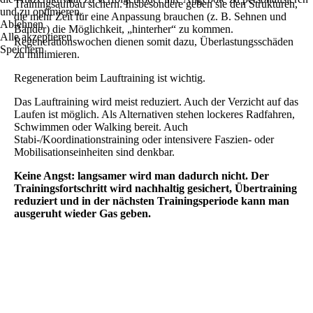
Trainingsaufbau sichern. Insbesondere geben sie den Strukturen,
und zu optimieren.
die mehr Zeit für eine Anpassung brauchen (z. B. Sehnen und
Ablehnen
Bänder) die Möglichkeit, „hinterher“ zu kommen.
Alle akzeptieren
Regenerationswochen dienen somit dazu, Überlastungsschäden
Speichern
zu minimieren.
Regeneration beim Lauftraining ist wichtig.
Das Lauftraining wird meist reduziert. Auch der Verzicht auf das
Laufen ist möglich. Als Alternativen stehen lockeres Radfahren,
Schwimmen oder Walking bereit. Auch
Stabi-/Koordinationstraining oder intensivere Faszien- oder
Mobilisationseinheiten sind denkbar.
Keine Angst: langsamer wird man dadurch nicht. Der
Trainingsfortschritt wird nachhaltig gesichert, Übertraining
reduziert und in der nächsten Trainingsperiode kann man
ausgeruht wieder Gas geben.