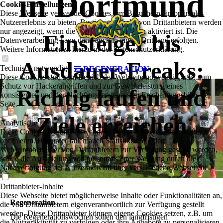
in Dortmund
Cookie-Einstellungen
Diese Webseite verwendet Cookies, um Besuchern ein optimales
Nutzererlebnis zu bieten. Bestimmte Inhalte von Drittanbietern werden
nur angezeigt, wenn die entsprechende Option aktiviert ist. Die
Einsteiger bis
Datenverarbeitung kann dann auch in einem Drittland erfolgen.
Weitere Informationen hierzu in der Datenschutzerklärung.
Ausdauer-Freaks:
Technisch notwendige
REGENERATION
Diese Cookies sind zum Betrieb der Webseite notwendig, z.B. zum
Schutz vor Hackerangriffen und zur Gewährleistung eines
Richtig laufen und
konsistenten und der Nachfrage angepassten Erscheinungsbilds der
Seite.
Ziele erreichen
Analytische
Diese Cookies werden verwendet, um das Nutzererlebnis weiter zu
optimieren. Hierunter fallen auch Statistiken, die dem
Webseitenbetreiber von Drittanbietern zur Verfügung gestellt werden,
sowie die Ausspielung von personalisierter Werbung durch die
Nachverfolgung der Nutzeraktivität über verschiedene Webseiten.
Drittanbieter-Inhalte
Diese Webseite bietet möglicherweise Inhalte oder Funktionalitäten an,
Regeneration
die von Drittanbietern eigenverantwortlich zur Verfügung gestellt
werden. Diese Drittanbieter können eigene Cookies setzen, z.B. um
Die Regenerationswochen sollen den langfristigen
die Nutzeraktivität zu verfolgen oder ihre Angebote zu personalisieren