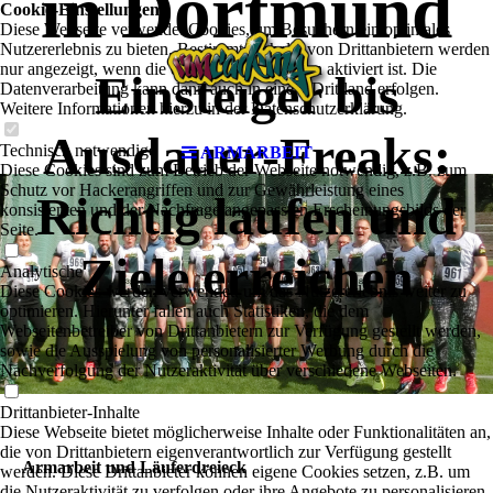
in Dortmund
Cookie-Einstellungen
Diese Webseite verwendet Cookies, um Besuchern ein optimales
Nutzererlebnis zu bieten. Bestimmte Inhalte von Drittanbietern werden
nur angezeigt, wenn die entsprechende Option aktiviert ist. Die
Einsteiger bis
Datenverarbeitung kann dann auch in einem Drittland erfolgen.
Weitere Informationen hierzu in der Datenschutzerklärung.
Ausdauer-Freaks:
Technisch notwendige
ARMARBEIT
Diese Cookies sind zum Betrieb der Webseite notwendig, z.B. zum
Schutz vor Hackerangriffen und zur Gewährleistung eines
Richtig laufen und
konsistenten und der Nachfrage angepassten Erscheinungsbilds der
Seite.
Ziele erreichen
Analytische
Diese Cookies werden verwendet, um das Nutzererlebnis weiter zu
optimieren. Hierunter fallen auch Statistiken, die dem
Webseitenbetreiber von Drittanbietern zur Verfügung gestellt werden,
sowie die Ausspielung von personalisierter Werbung durch die
Nachverfolgung der Nutzeraktivität über verschiedene Webseiten.
Drittanbieter-Inhalte
Diese Webseite bietet möglicherweise Inhalte oder Funktionalitäten an,
die von Drittanbietern eigenverantwortlich zur Verfügung gestellt
Armarbeit und Läuferdreieck
werden. Diese Drittanbieter können eigene Cookies setzen, z.B. um
die Nutzeraktivität zu verfolgen oder ihre Angebote zu personalisieren